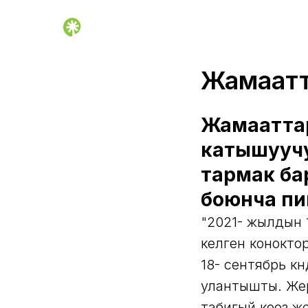
Жамаатт
Жамааттар
катышууч
тармак б
боюнча пи
"2021- жылдын 
келген конокто
18- сентябрь к
улантышты. Жер
табигый кооз ж