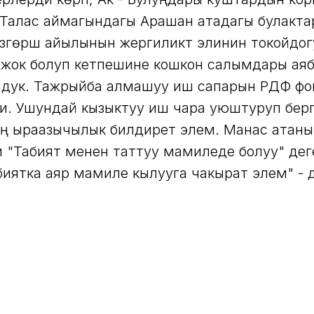
,Талас аймагындагы Арашан атадагы булакт
гөрүш айылынын жергиликтүү элинин токойдог
жок болуп кетпешине кошкон салымдары аяб
олдук. Тажрыйба алмашуу иш сапарын РДФ ф
и. Ушундай кызыктуу иш чара уюштуруп бер
ең ыраазычылык билдирет элем. Манас атаны
 "Табият менен таттуу мамиледе болуу" де
биятка аяр мамиле кылууга чакырат элем" - 