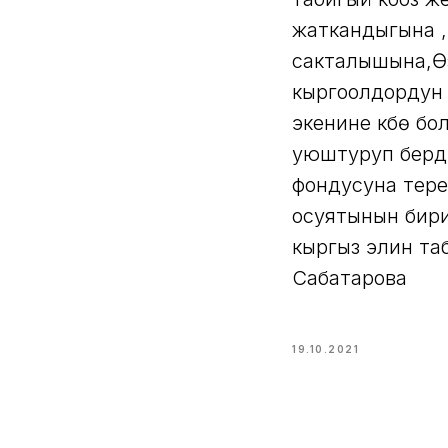
жаткандыгына 
сакталышына,Өз
кыргоолдордун 
экенине күбө б
уюштуруп берд
фондусуна тер
осуятынын бири
кыргыз элин та
Сабатарова
19.10.2021