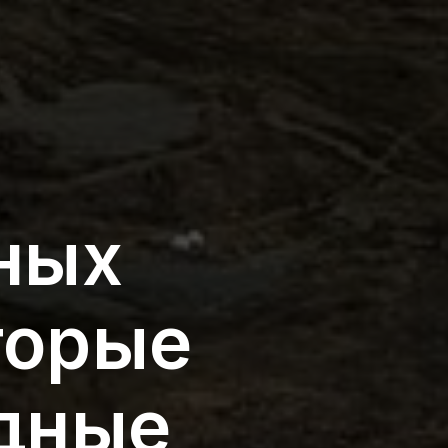
тных
торые
дные