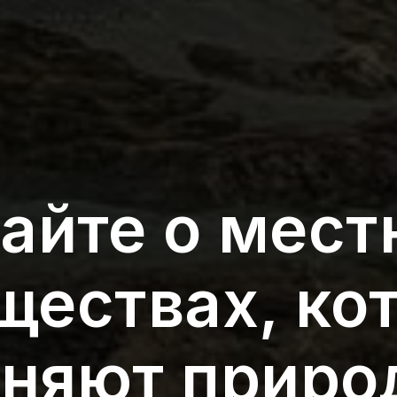
айте о мес
ществах, ко
аняют приро