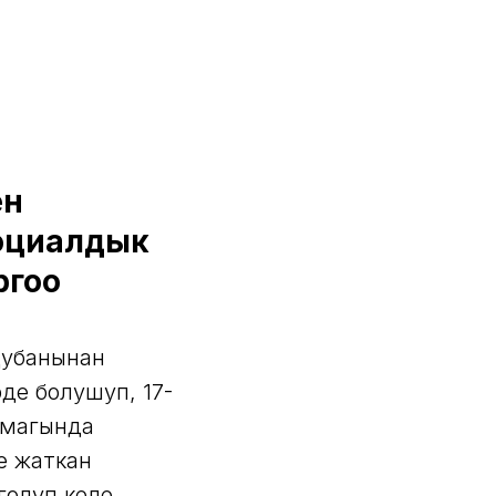
ен
оциалдык
ргоо
дубанынан
де болушуп, 17-
ймагында
е жаткан
голуп келе