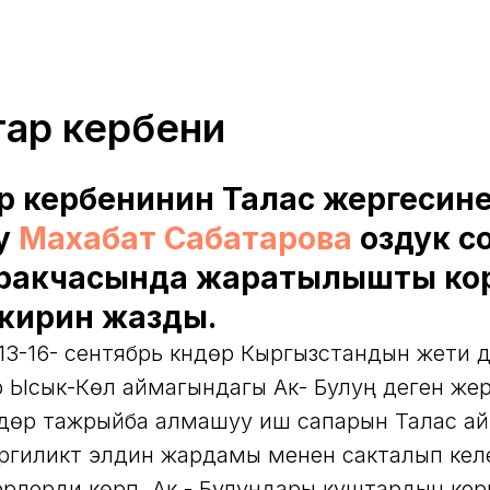
ар кербени
 кербенинин Талас жергесин
у
Махабат Сабатарова
оздук с
аракчасында жаратылышты ко
кирин жазды.
13-16- сентябрь күндөрү Кыргызстандын жети 
р Ысык-Көл аймагындагы Ак- Булуң деген жер
үндөрү тажрыйба алмашуу иш сапарын Талас а
гиликтүү элдин жардамы менен сакталып кел
ерлерди көрүп, Ак - Булуңдары куштардын кор