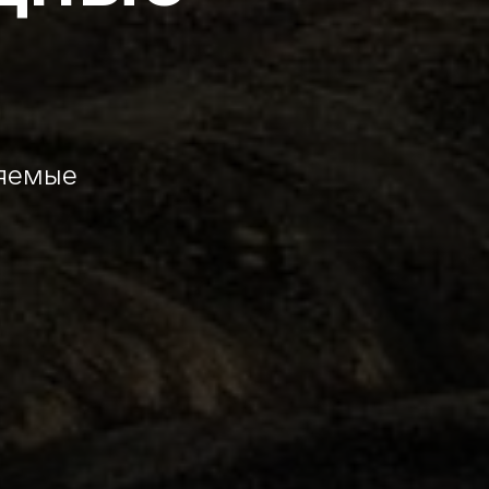
няемые