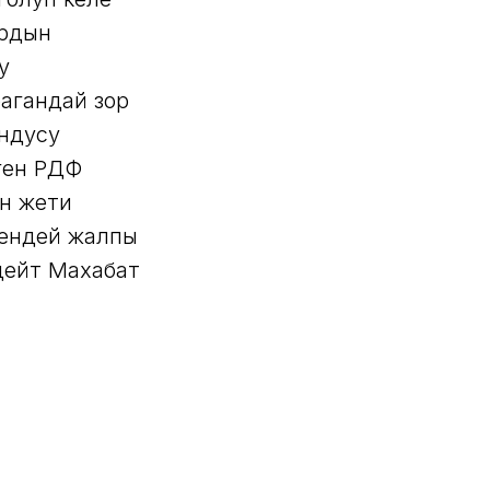
ардын
у
агандай зор
ондусу
ген РДФ
н жети
гендей жалпы
дейт Махабат