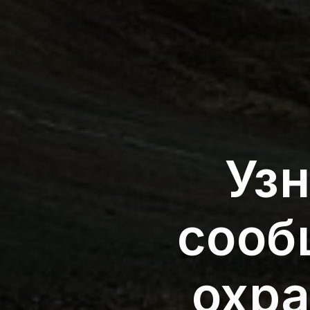
Узн
сооб
охр